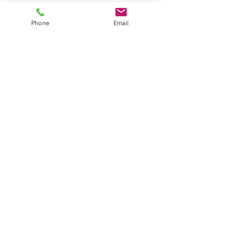
Phone
Email
Partager cet
événement
Équicoaching en Normandie : Rouen, Dieppe, Seine-
Maritime… Interventions possibles partout en France.
Appelez-moi
06 31 29 86 45
Ecrivez-moi
julie@tagadacoaching.com