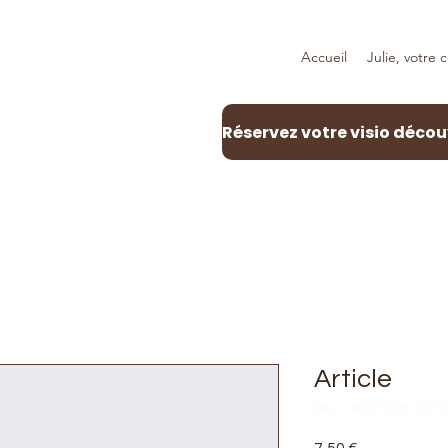
Accueil
Julie, votre 
Article
SKU : 36661537613519
Prix