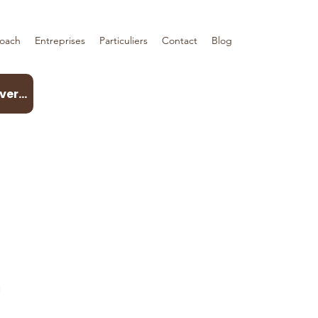
coach
Entreprises
Particuliers
Contact
Blog
Contactez-moi
Réservez votre visio découverte
06 31 29 86 45
1